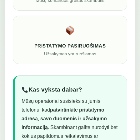
Mūsų komandos greitas skambutis
PRISTATYMO PASIRUOŠIMAS
Užsakymas yra ruošiamas
Kas vyksta dabar?
Mūsų operatoriai susisieks su jumis
telefonu, kad
patvirtinkite pristatymo
adresą, savo duomenis ir užsakymo
informaciją
. Skambinant galite nurodyti bet
kokius papildomus reikalavimus ar