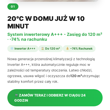
01
20°C W DOMU JUŻ W 10
MINUT
System inwerterowy A+++ - Zasięg do 120 m²
· -74% na rachunku
Inwerter A+++
Do 120 m²
−74% Rachunek
Nowa generacja przenośnej klimatyzacji z technologią
Inverter A+++, która automatycznie reguluje moc w
zależności od temperatury otoczenia. Łatwo chłodzi,
ogrzewa, usuwa wilgoć i oczyszcza do
120 m²
utrzymując
stabilny komfort przez cały rok.
ZAMÓW TERAZ I ODBIERZ W CIĄGU 24
GODZIN