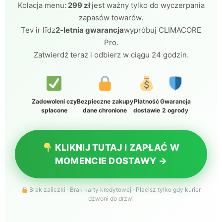
Kolacja menu:
299 zł
jest ważny tylko do wyczerpania
zapasów towarów.
Tev ir līdz
2-letnia gwarancja
wypróbuj CLIMACORE
Pro.
Zatwierdź teraz i odbierz w ciągu 24 godzin.
Zadowoleni czy
Bezpieczne zakupy
Płatność
Gwarancja
spłacone
dane chronione
dostawie
2 ogrody
KLIKNIJ TUTAJ I ZAPŁAĆ W
MOMENCIE DOSTAWY →
Brak zaliczki · Brak karty kredytowej · Płacisz tylko gdy kurier
dzwoni do drzwi