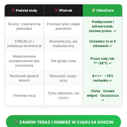
Podział stały
Wiatrak
ClimaCore
Podłączanie i
Ściany i zewnętrzna
Przenieś tylko ciepłe
odtwarzanie,
jednostka
powietrze
zerowe prace. ✓
3385,63 zł +
Ekonomiczny, ale
Ustawisz to w 5
instalacja techniczna
nieskuteczny
minutach ✓
Niedozwolone
Przez cały rok:
wynajmowanie bez
Nie grzeje zimą
7°-38°C ✓
zezwolenia
Rachunek gwiazd
Wysuszać szyję i
A+++ · −74%
letnich
oczy
rachunku ✓
Cichy · Usuwa
Tylko odświeża, nie
Tramwaj nocą
wilgoć · Oczyszcza
czyści
✓
ZAMÓW TERAZ I ODBIERZ W CIĄGU 24 GODZIN