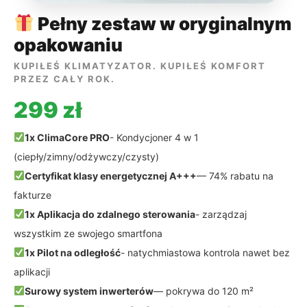
Pełny zestaw w oryginalnym
opakowaniu
KUPIŁEŚ KLIMATYZATOR. KUPIŁEŚ KOMFORT
PRZEZ CAŁY ROK.
299 zł
1x ClimaCore PRO
- Kondycjoner 4 w 1
(ciepły/zimny/odżywczy/czysty)
Certyfikat klasy energetycznej A+++
— 74% rabatu na
fakturze
1x Aplikacja do zdalnego sterowania
- zarządzaj
wszystkim ze swojego smartfona
1x Pilot na odległość
- natychmiastowa kontrola nawet bez
aplikacji
Surowy system inwerterów
— pokrywa do 120 m²