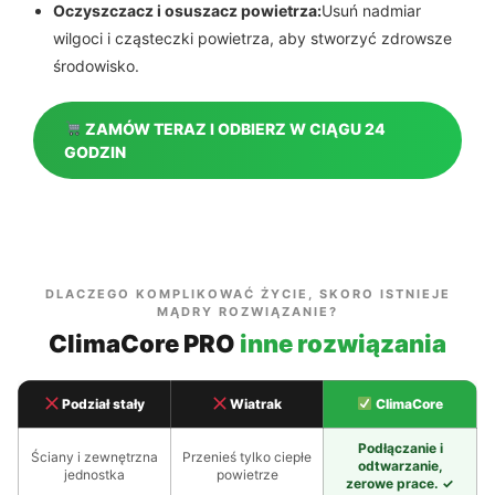
Oczyszczacz i osuszacz powietrza:
Usuń nadmiar
wilgoci i cząsteczki powietrza, aby stworzyć zdrowsze
środowisko.
ZAMÓW TERAZ I ODBIERZ W CIĄGU 24
GODZIN
DLACZEGO KOMPLIKOWAĆ ŻYCIE, SKORO ISTNIEJE
MĄDRY ROZWIĄZANIE?
ClimaCore PRO
inne rozwiązania
Podział stały
Wiatrak
ClimaCore
Podłączanie i
Ściany i zewnętrzna
Przenieś tylko ciepłe
odtwarzanie,
jednostka
powietrze
zerowe prace. ✓