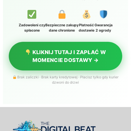
Zadowoleni czy
Bezpieczne zakupy
Płatność
Gwarancja
spłacone
dane chronione
dostawie
2 ogrody
KLIKNIJ TUTAJ I ZAPŁAĆ W
MOMENCIE DOSTAWY →
Brak zaliczki · Brak karty kredytowej · Płacisz tylko gdy kurier
dzwoni do drzwi