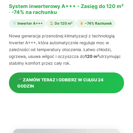
System inwerterowy A+++ - Zasięg do 120 m²
· -74% na rachunku
Inwerter A+++
Do 120 m²
−74% Rachunek
Nowa generacja przenośnej klimatyzacji z technologią
Inverter A+++, która automatycznie reguluje moc w
zależności od temperatury otoczenia. Łatwo chłodzi,
ogrzewa, usuwa wilgoć i oczyszcza do
120 m²
utrzymując
stabilny komfort przez cały rok.
ZAMÓW TERAZ I ODBIERZ W CIĄGU 24
GODZIN