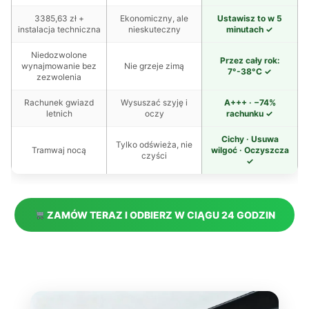
3385,63 zł +
Ekonomiczny, ale
Ustawisz to w 5
instalacja techniczna
nieskuteczny
minutach ✓
Niedozwolone
Przez cały rok:
wynajmowanie bez
Nie grzeje zimą
7°-38°C ✓
zezwolenia
Rachunek gwiazd
Wysuszać szyję i
A+++ · −74%
letnich
oczy
rachunku ✓
Cichy · Usuwa
Tylko odświeża, nie
Tramwaj nocą
wilgoć · Oczyszcza
czyści
✓
ZAMÓW TERAZ I ODBIERZ W CIĄGU 24 GODZIN