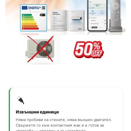
Извъншни единици
Няма пробиви на стените, няма външен двигател.
Свържете го към контактния жак и е готов за
употреба — идеален и за наематели.