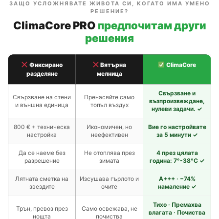
ЗАЩО УСЛОЖНЯВАТЕ ЖИВОТА СИ, КОГАТО ИМА УМЕНО
РЕШЕНИЕ?
ClimaCore PRO
предпочитам други
решения
Фиксирано
Вятърна
ClimaCore
разделяне
мелница
Свързване и
Свързване на стени
Пренасяйте само
възпроизвеждане,
и външна единица
топъл въздух
нулеви задачи. ✓
800 € + техническа
Икономичен, но
Вие го настройвате
настройка
неефективен
за 5 минути ✓
Да се наеме без
Не отоплява през
4 през цялата
разрешение
зимата
година: 7°-38°C ✓
Лятната сметка на
Изсушава гърлото и
A+++ · −74%
звездите
очите
намаление ✓
Тихо · Премахва
Трън, превоз през
Само освежава, не
влагата · Почиства
нощта
почиства