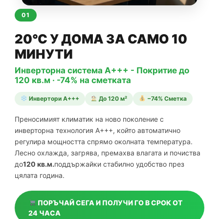
01
20°C У ДОМА ЗА САМО 10
МИНУТИ
Инверторна система A+++ - Покритие до
120 кв.м · -74% на сметката
Инвертори A+++
До 120 м²
−74% Сметка
Преносимият климатик на ново поколение с
инверторна технология A+++, който автоматично
регулира мощността спрямо околната температура.
Лесно охлажда, загрява, премахва влагата и почиства
до
120 кв.м.
поддържайки стабилно удобство през
цялата година.
ПОРЪЧАЙ СЕГА И ПОЛУЧИ ГО В СРОК ОТ
24 ЧАСА