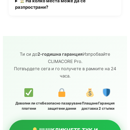
На колко места може да се
разпространи?
Ти си до
2-годишна гаранция
Изпробвайте
CLIMACORE Pro.
Потвърдете сега и го получете в рамките на 24
часа.
Доволни ли сте
Безопасно пазаруване
Плащане
Гаранция
платени
защитени данни
доставка
2 стъпки