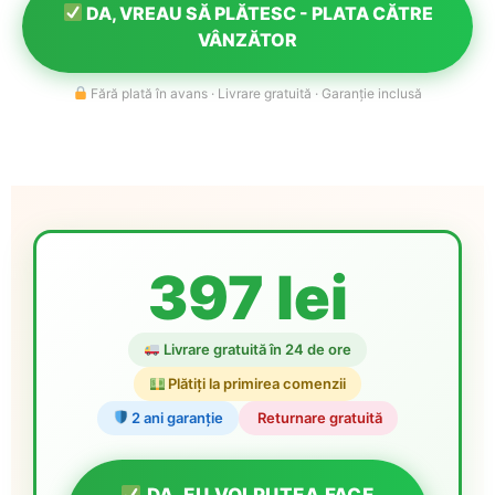
DA, VREAU SĂ PLĂTESC - PLATA CĂTRE
VÂNZĂTOR
Fără plată în avans · Livrare gratuită · Garanție inclusă
397 lei
Livrare gratuită în 24 de ore
Plătiți la primirea comenzii
2 ani garanție
️ Returnare gratuită
DA, EU VOI PUTEA FACE