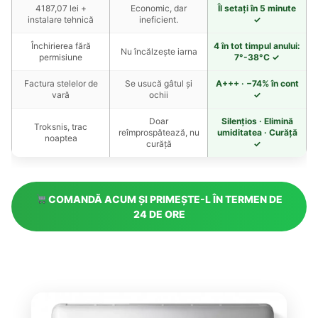
4187,07 lei +
Economic, dar
Îl setați în 5 minute
instalare tehnică
ineficient.
✓
Închirierea fără
4 în tot timpul anului:
Nu încălzește iarna
permisiune
7°-38°C ✓
Factura stelelor de
Se usucă gâtul și
A+++ · −74% în cont
vară
ochii
✓
Doar
Silențios · Elimină
Troksnis, trac
reîmprospătează, nu
umiditatea · Curăță
noaptea
curăță
✓
COMANDĂ ACUM ȘI PRIMEȘTE-L ÎN TERMEN DE
24 DE ORE