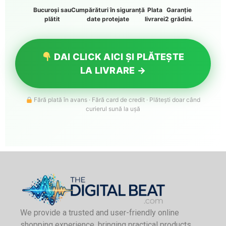
Bucuroși sau
Cumpărături în siguranță
Plata
Garanție
plătit
date protejate
livrarei
2 grădini.
DAI CLICK AICI ȘI PLĂTEȘTE
LA LIVRARE →
Fără plată în avans · Fără card de credit · Plătești doar când
curierul sună la ușă
We provide a trusted and user-friendly online
shopping experience, bringing practical products