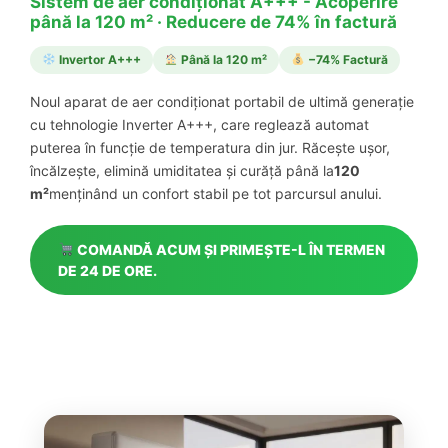
Sistem de aer condiționat A+++ - Acoperire
până la 120 m² · Reducere de 74% în factură
Invertor A+++
Până la 120 m²
−74% Factură
Noul aparat de aer condiționat portabil de ultimă generație
cu tehnologie Inverter A+++, care reglează automat
puterea în funcție de temperatura din jur. Răcește ușor,
încălzește, elimină umiditatea și curăță până la
120
m²
menținând un confort stabil pe tot parcursul anului.
COMANDĂ ACUM ȘI PRIMEȘTE-L ÎN TERMEN
DE 24 DE ORE.