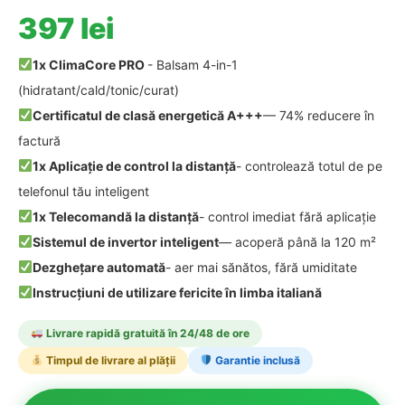
397 lei
1x ClimaCore PRO
- Balsam 4-in-1
(hidratant/cald/tonic/curat)
Certificatul de clasă energetică A+++
— 74% reducere în
factură
1x Aplicație de control la distanță
- controlează totul de pe
telefonul tău inteligent
1x Telecomandă la distanță
- control imediat fără aplicație
Sistemul de invertor inteligent
— acoperă până la 120 m²
Dezghețare automată
- aer mai sănătos, fără umiditate
Instrucțiuni de utilizare fericite în limba italiană
Livrare rapidă gratuită în 24/48 de ore
Timpul de livrare al plății
Garantie inclusă