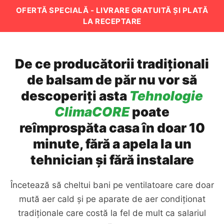
OFERTĂ SPECIALĂ - LIVRARE GRATUITĂ ȘI PLATĂ
LA RECEPTARE
De ce producătorii tradiționali
de balsam de păr nu vor să
descoperiți asta
Tehnologie
ClimaCORE
poate
reîmprospăta casa în doar 10
minute, fără a apela la un
tehnician și fără instalare
Încetează să cheltui bani pe ventilatoare care doar
mută aer cald și pe aparate de aer condiționat
tradiționale care costă la fel de mult ca salariul