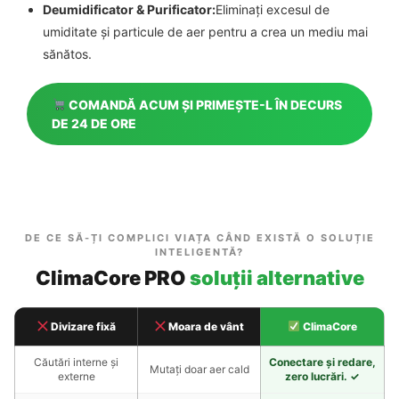
Deumidificator & Purificator:
Eliminați excesul de
umiditate și particule de aer pentru a crea un mediu mai
sănătos.
COMANDĂ ACUM ȘI PRIMEȘTE-L ÎN DECURS
DE 24 DE ORE
DE CE SĂ-ȚI COMPLICI VIAȚA CÂND EXISTĂ O SOLUȚIE
INTELIGENTĂ?
ClimaCore PRO
soluții alternative
Divizare fixă
Moara de vânt
ClimaCore
Căutări interne și
Conectare și redare,
Mutați doar aer cald
externe
zero lucrări. ✓