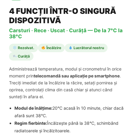
4 FUNCȚII ÎNTR-O SINGURĂ
DISPOZITIVĂ
Carsturi · Rece · Uscat · Curăță — De la 7°C la
38°C
Rezolvat.
Încălzire
Lucrătorul nostru
Curăță
Administrează temperatura, modul și cronometrul în orice
moment prin
telecomandă sau aplicație pe smartphone
.
Treciți imediat de la încălzire la răcire, setați pornirea și
oprirea, controlați clima din casă chiar și atunci când
sunteți în afara ei.
Modul de înălțime:
20°C acasă în 10 minute, chiar dacă
afară sunt 38°C.
Regim fierbinte:
Încălzește până la 38°C, schimbând
radiatoarele și încălzitoarele.